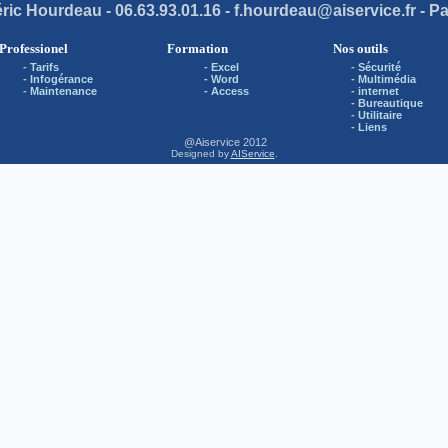
ric Hourdeau - 06.63.93.01.16 - f.hourdeau@aiservice.fr - Pa
Professionel
Formation
Nos outils
-
Tarifs
-
Excel
-
Sécurité
-
Infogérance
- Word
-
Multimédia
-
Maintenance
- Access
-
internet
-
Bureautique
-
Utilitaire
-
Liens
@Aiservice 2012
Designed by
AIService
.