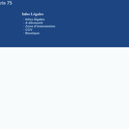
ris 75
Infos Légales
-
Infos légales
-
A découvrir
-
Zone d'intervention
-
CGV
-
Boutique