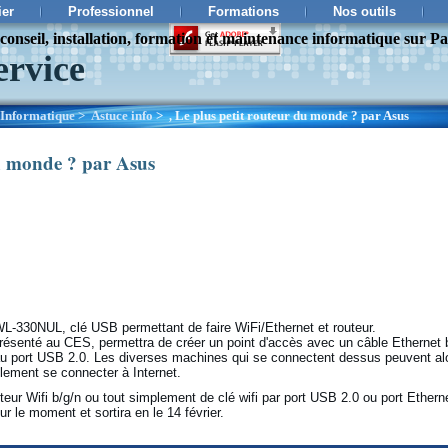
ier
Professionnel
Formations
Nos outils
onseil, installation, formation et maintenance informatique sur Pa
ervice
Informatique
>
Astuce info
>
Le plus petit routeur du monde ? par Asus
,
du monde ? par Asus
L-330NUL, clé USB permettant de faire WiFi/Ethernet et routeur.
ésenté au CES, permettra de créer un point d'accès avec un câble Ethernet b
au port USB 2.0. Les diverses machines qui se connectent dessus peuvent al
lement se connecter à Internet.
éteur Wifi b/g/n ou tout simplement de clé wifi par port USB 2.0 ou port Ethern
ur le moment et sortira en le 14 février.