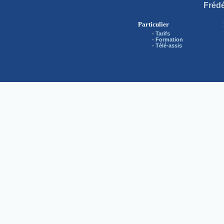
Frédé
Particulier
-
Tarifs
-
Formation
-
Télé-assis