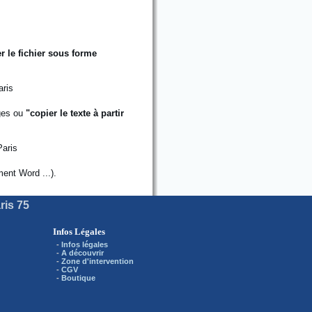
er le fichier sous forme
ges ou
"copier le texte à partir
ment Word ...).
ris 75
Infos Légales
-
Infos légales
-
A découvrir
-
Zone d'intervention
-
CGV
-
Boutique