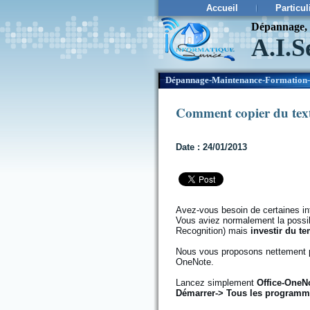
Accueil
Particul
Dépannage, c
A.I.S
¨
Dépannage-Maintenance-Formation-
Comment copier du text
Date : 24/01/2013
Avez-vous besoin de certaines i
Vous aviez normalement la possib
Recognition) mais
investir du t
Nous vous proposons nettement plu
OneNote.
Lancez simplement
Office-OneN
Démarrer-> Tous les programme