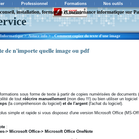
ier
Professionnel
Formations
Nos outils
onseil, installation, formation et maintenance informatique sur Pa
ervice
Informatique
>
Astuce info
>
Comment copier du texte d'une image
,
e de n'importe quelle image ou pdf
nformations sous forme de texte à partir de copies numérisées de documents
ilité de tout
réécrire manuellement
(mon dieu !!!) ou bien utiliser un logici
emps
(la compréhension du logiciel)
et de l'argent
(l'achat du logiciel).
s simple et rapide si vous disposez d'une version Microsoft Office (MS-Office
ote
:
s-> Microsoft Office-> Microsoft Office OneNote