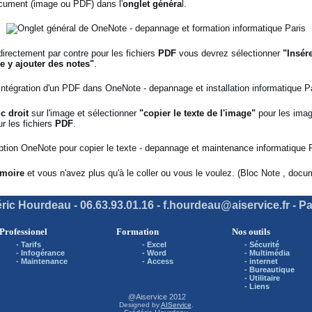
ocument (image ou PDF) dans l'
onglet généra
l.
directement par contre pour les fichiers
PDF
vous devrez sélectionner
"Insér
e y ajouter des notes"
.
ic droit
sur l'image et sélectionner
"copier le texte de l'image"
pour les ima
r les fichiers
PDF
.
moire
et vous n'avez plus qu'à le coller ou vous le voulez. (Bloc Note , docu
ric Hourdeau - 06.63.93.01.16 - f.hourdeau@aiservice.fr - Pa
Professionel
Formation
Nos outils
-
Tarifs
-
Excel
-
Sécurité
-
Infogérance
- Word
-
Multimédia
-
Maintenance
- Access
-
internet
-
Bureautique
-
Utilitaire
-
Liens
@Aiservice 2012
Designed by
AIService
.